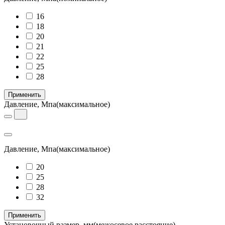
16
18
20
21
22
25
28
Применить
Давление, Мпа
(максимальное)
Давление, Мпа
(максимальное)
20
25
28
32
Применить
Установочный размер, мм
(межосевое расстояние)