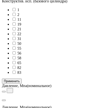
Конструктив. исп.
(базового цилиндра)
1
2
11
19
21
22
31
50
55
56
58
65
82
83
Применить
Давление, Мпа
(номинальное)
Давление, Мпа
(номинальное)