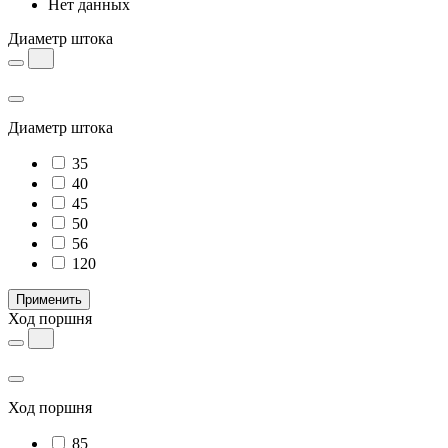
Нет данных
Диаметр штока
Диаметр штока
35
40
45
50
56
120
Применить
Ход поршня
Ход поршня
85