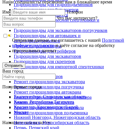
Наши специалисты перезвонят вам в ближайшее время
Гидроцилиндры для гидроподъемников
Гидроцилиндры для бульдозеров
Имя
Телефон
Гидроцилиндры для пресса
Что Вас интересует?
Гидроцилиндры для лесной спецтехники и
металловозов
Гидроцилиндры для экскаваторов-погрузчиков
Гидроцилиндры для автовышек и
Отправляя данные, вы соглашаетесь с нашей
Политикой
автогидроподъемников
конфиденциальности
и даёте согласие на обработку
Другие гидроцилиндры
персональных данных
Гидроцилиндры для грейферов
Гидроцилиндры для экскаваторов
Гидроцилиндры для скреперов
Отправить
Гидроцилиндры для импортной спецтехники
Ваш город
Ремонт гидроцилиндров
Ремонт гидроцилиндра экскаватора
Популярные города
Ремонт гидроцилиндра погрузчика
Ремонт гидроцилиндра автокрана
Екатеринбург, Свердловская область
Ремонт гидроцилиндров манипулятора
Казань, Республика Татарстан
Ремонт гидроцилиндра пресса
Краснодар, Краснодарский край
Ремонт гидроцилиндров самосвала
Москва
Ремонт гидроцилиндров подъемника
Нижний Новгород, Нижегородская область
Напишите нам на почту:
Новосибирск, Новосибирская область
Пермь, Пермский край