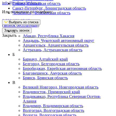
info@hydrocylinders.ru
Самара, Самарская область
Санкт-Петербург, Ленинградская область
Или позвоните по телефону:
Челябинск, Челябинская область
8-800-101-19-19
Выбрать из списка
(звонок бесплатный)
Заказать звонок
А
Закрыть
Абакан, Республика Хакасия
Анадырь, Чукотский автономный округ
Архангельск, Архангельская область
Астрахань, Астраханская область
Б
Барнаул, Алтайский край
Белгород, Белгородская область
Биробиджан, Еврейская автономная область
Благовещенск, Амурская область
Брянск, Брянская область
В
Великий Новгород, Новгородская область
Владивосток, Приморский край
Владикавказ, Республика Северная Осетия-
Алания
Владимир, Владимирская область
Волгоград, Волгоградская область
Вологда, Вологодская область