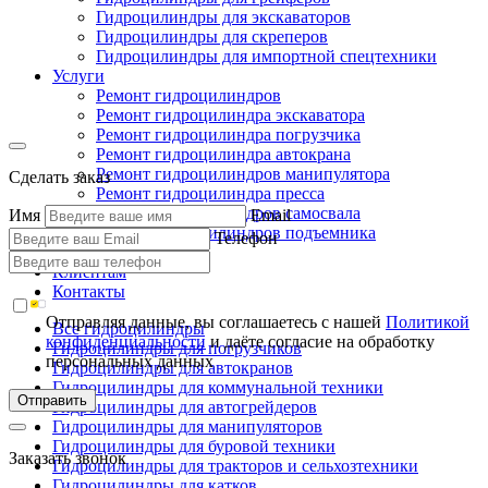
Гидроцилиндры для экскаваторов
Гидроцилиндры для скреперов
Гидроцилиндры для импортной спецтехники
Услуги
Ремонт гидроцилиндров
Ремонт гидроцилиндра экскаватора
Ремонт гидроцилиндра погрузчика
Ремонт гидроцилиндра автокрана
Ремонт гидроцилиндров манипулятора
Сделать заказ
Ремонт гидроцилиндра пресса
Ремонт гидроцилиндров самосвала
Имя
Email
Ремонт гидроцилиндров подъемника
Телефон
Производство
Клиентам
Контакты
Отправляя данные, вы соглашаетесь с нашей
Политикой
Все гидроцилиндры
конфиденциальности
и даёте согласие на обработку
Гидроцилиндры для погрузчиков
персональных данных
Гидроцилиндры для автокранов
Гидроцилиндры для коммунальной техники
Отправить
Гидроцилиндры для автогрейдеров
Гидроцилиндры для манипуляторов
Гидроцилиндры для буровой техники
Заказать звонок
Гидроцилиндры для тракторов и сельхозтехники
Гидроцилиндры для катков