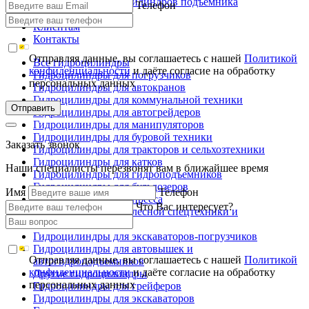
Ремонт гидроцилиндров подъемника
Телефон
Производство
Клиентам
Контакты
Отправляя данные, вы соглашаетесь с нашей
Политикой
Все гидроцилиндры
конфиденциальности
и даёте согласие на обработку
Гидроцилиндры для погрузчиков
персональных данных
Гидроцилиндры для автокранов
Гидроцилиндры для коммунальной техники
Отправить
Гидроцилиндры для автогрейдеров
Гидроцилиндры для манипуляторов
Гидроцилиндры для буровой техники
Заказать звонок
Гидроцилиндры для тракторов и сельхозтехники
Гидроцилиндры для катков
Наши специалисты перезвонят вам в ближайшее время
Гидроцилиндры для гидроподъемников
Гидроцилиндры для бульдозеров
Имя
Телефон
Гидроцилиндры для пресса
Что Вас интересует?
Гидроцилиндры для лесной спецтехники и
металловозов
Гидроцилиндры для экскаваторов-погрузчиков
Гидроцилиндры для автовышек и
Отправляя данные, вы соглашаетесь с нашей
Политикой
автогидроподъемников
конфиденциальности
и даёте согласие на обработку
Другие гидроцилиндры
персональных данных
Гидроцилиндры для грейферов
Гидроцилиндры для экскаваторов