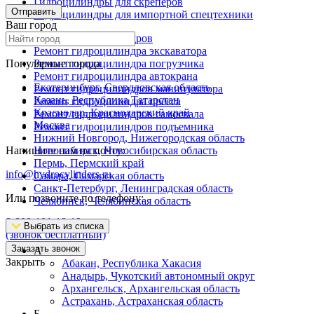
Гидроцилиндры для скреперов
Отправить
Гидроцилиндры для импортной спецтехники
Ваш город
Ремонт гидроцилиндров
Ремонт гидроцилиндра экскаватора
Популярные города
Ремонт гидроцилиндра погрузчика
Ремонт гидроцилиндра автокрана
Екатеринбург, Свердловская область
Ремонт гидроцилиндров манипулятора
Казань, Республика Татарстан
Ремонт гидроцилиндра пресса
Краснодар, Краснодарский край
Ремонт гидроцилиндров самосвала
Москва
Ремонт гидроцилиндров подъемника
Нижний Новгород, Нижегородская область
Напишите нам на почту:
Новосибирск, Новосибирская область
Пермь, Пермский край
info@hydrocylinders.ru
Самара, Самарская область
Санкт-Петербург, Ленинградская область
Или позвоните по телефону:
Челябинск, Челябинская область
8-800-101-19-19
Выбрать из списка
(звонок бесплатный)
Заказать звонок
А
Закрыть
Абакан, Республика Хакасия
Анадырь, Чукотский автономный округ
Архангельск, Архангельская область
Астрахань, Астраханская область
Б