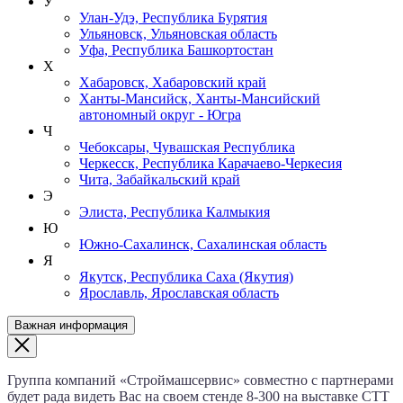
У
Улан-Удэ, Республика Бурятия
Ульяновск, Ульяновская область
Уфа, Республика Башкортостан
Х
Хабаровск, Хабаровский край
Ханты-Мансийск, Ханты-Мансийский
автономный округ - Югра
Ч
Чебоксары, Чувашская Республика
Черкесск, Республика Карачаево-Черкесия
Чита, Забайкальский край
Э
Элиста, Республика Калмыкия
Ю
Южно-Сахалинск, Сахалинская область
Я
Якутск, Республика Саха (Якутия)
Ярославль, Ярославская область
Важная информация
Группа компаний «Строймашсервис» совместно с партнерами
будет рада видеть Вас на своем стенде 8‑300 на выставке CTT