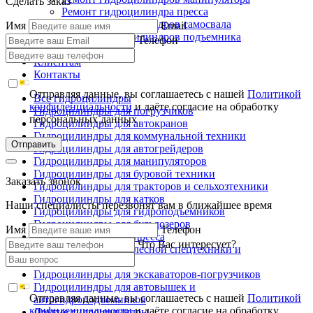
Сделать заказ
Ремонт гидроцилиндра пресса
Ремонт гидроцилиндров самосвала
Имя
Email
Ремонт гидроцилиндров подъемника
Телефон
Производство
Клиентам
Контакты
Отправляя данные, вы соглашаетесь с нашей
Политикой
Все гидроцилиндры
конфиденциальности
и даёте согласие на обработку
Гидроцилиндры для погрузчиков
персональных данных
Гидроцилиндры для автокранов
Гидроцилиндры для коммунальной техники
Отправить
Гидроцилиндры для автогрейдеров
Гидроцилиндры для манипуляторов
Гидроцилиндры для буровой техники
Заказать звонок
Гидроцилиндры для тракторов и сельхозтехники
Гидроцилиндры для катков
Наши специалисты перезвонят вам в ближайшее время
Гидроцилиндры для гидроподъемников
Гидроцилиндры для бульдозеров
Имя
Телефон
Гидроцилиндры для пресса
Что Вас интересует?
Гидроцилиндры для лесной спецтехники и
металловозов
Гидроцилиндры для экскаваторов-погрузчиков
Гидроцилиндры для автовышек и
Отправляя данные, вы соглашаетесь с нашей
Политикой
автогидроподъемников
конфиденциальности
и даёте согласие на обработку
Другие гидроцилиндры