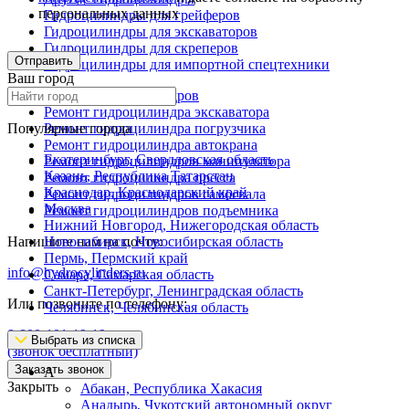
персональных данных
Гидроцилиндры для грейферов
Гидроцилиндры для экскаваторов
Гидроцилиндры для скреперов
Отправить
Гидроцилиндры для импортной спецтехники
Ваш город
Ремонт гидроцилиндров
Ремонт гидроцилиндра экскаватора
Популярные города
Ремонт гидроцилиндра погрузчика
Ремонт гидроцилиндра автокрана
Екатеринбург, Свердловская область
Ремонт гидроцилиндров манипулятора
Казань, Республика Татарстан
Ремонт гидроцилиндра пресса
Краснодар, Краснодарский край
Ремонт гидроцилиндров самосвала
Москва
Ремонт гидроцилиндров подъемника
Нижний Новгород, Нижегородская область
Напишите нам на почту:
Новосибирск, Новосибирская область
Пермь, Пермский край
info@hydrocylinders.ru
Самара, Самарская область
Санкт-Петербург, Ленинградская область
Или позвоните по телефону:
Челябинск, Челябинская область
8-800-101-19-19
Выбрать из списка
(звонок бесплатный)
Заказать звонок
А
Закрыть
Абакан, Республика Хакасия
Анадырь, Чукотский автономный округ