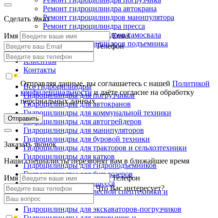
Ремонт гидроцилиндра автокрана
Ремонт гидроцилиндров манипулятора
Сделать заказ
Ремонт гидроцилиндра пресса
Ремонт гидроцилиндров самосвала
Имя
Email
Ремонт гидроцилиндров подъемника
Телефон
Производство
Клиентам
Контакты
Отправляя данные, вы соглашаетесь с нашей
Политикой
Все гидроцилиндры
конфиденциальности
и даёте согласие на обработку
Гидроцилиндры для погрузчиков
персональных данных
Гидроцилиндры для автокранов
Гидроцилиндры для коммунальной техники
Отправить
Гидроцилиндры для автогрейдеров
Гидроцилиндры для манипуляторов
Гидроцилиндры для буровой техники
Заказать звонок
Гидроцилиндры для тракторов и сельхозтехники
Гидроцилиндры для катков
Наши специалисты перезвонят вам в ближайшее время
Гидроцилиндры для гидроподъемников
Гидроцилиндры для бульдозеров
Имя
Телефон
Гидроцилиндры для пресса
Что Вас интересует?
Гидроцилиндры для лесной спецтехники и
металловозов
Гидроцилиндры для экскаваторов-погрузчиков
Гидроцилиндры для автовышек и