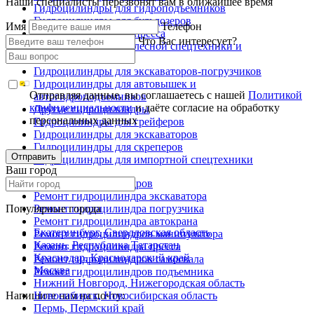
Наши специалисты перезвонят вам в ближайшее время
Гидроцилиндры для гидроподъемников
Гидроцилиндры для бульдозеров
Имя
Телефон
Гидроцилиндры для пресса
Что Вас интересует?
Гидроцилиндры для лесной спецтехники и
металловозов
Гидроцилиндры для экскаваторов-погрузчиков
Гидроцилиндры для автовышек и
Отправляя данные, вы соглашаетесь с нашей
Политикой
автогидроподъемников
конфиденциальности
и даёте согласие на обработку
Другие гидроцилиндры
персональных данных
Гидроцилиндры для грейферов
Гидроцилиндры для экскаваторов
Гидроцилиндры для скреперов
Отправить
Гидроцилиндры для импортной спецтехники
Ваш город
Ремонт гидроцилиндров
Ремонт гидроцилиндра экскаватора
Популярные города
Ремонт гидроцилиндра погрузчика
Ремонт гидроцилиндра автокрана
Екатеринбург, Свердловская область
Ремонт гидроцилиндров манипулятора
Казань, Республика Татарстан
Ремонт гидроцилиндра пресса
Краснодар, Краснодарский край
Ремонт гидроцилиндров самосвала
Москва
Ремонт гидроцилиндров подъемника
Нижний Новгород, Нижегородская область
Напишите нам на почту:
Новосибирск, Новосибирская область
Пермь, Пермский край