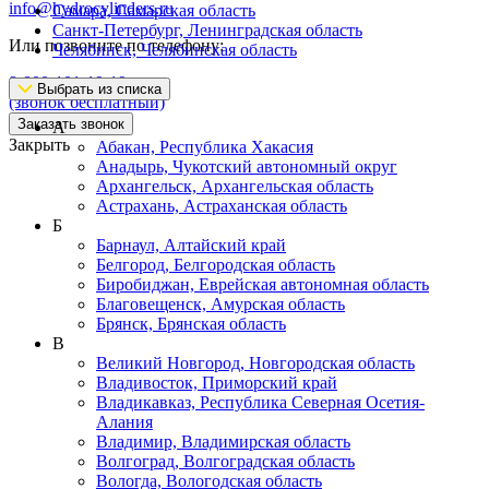
info@hydrocylinders.ru
Самара, Самарская область
Санкт-Петербург, Ленинградская область
Или позвоните по телефону:
Челябинск, Челябинская область
8-800-101-19-19
Выбрать из списка
(звонок бесплатный)
Заказать звонок
А
Закрыть
Абакан, Республика Хакасия
Анадырь, Чукотский автономный округ
Архангельск, Архангельская область
Астрахань, Астраханская область
Б
Барнаул, Алтайский край
Белгород, Белгородская область
Биробиджан, Еврейская автономная область
Благовещенск, Амурская область
Брянск, Брянская область
В
Великий Новгород, Новгородская область
Владивосток, Приморский край
Владикавказ, Республика Северная Осетия-
Алания
Владимир, Владимирская область
Волгоград, Волгоградская область
Вологда, Вологодская область