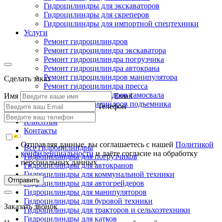
Гидроцилиндры для экскаваторов
Гидроцилиндры для скреперов
Гидроцилиндры для импортной спецтехники
Услуги
Ремонт гидроцилиндров
Ремонт гидроцилиндра экскаватора
Ремонт гидроцилиндра погрузчика
Ремонт гидроцилиндра автокрана
Ремонт гидроцилиндров манипулятора
Сделать заказ
Ремонт гидроцилиндра пресса
Ремонт гидроцилиндров самосвала
Имя
Email
Ремонт гидроцилиндров подъемника
Телефон
Производство
Клиентам
Контакты
Отправляя данные, вы соглашаетесь с нашей
Политикой
Все гидроцилиндры
конфиденциальности
и даёте согласие на обработку
Гидроцилиндры для погрузчиков
персональных данных
Гидроцилиндры для автокранов
Гидроцилиндры для коммунальной техники
Отправить
Гидроцилиндры для автогрейдеров
Гидроцилиндры для манипуляторов
Гидроцилиндры для буровой техники
Заказать звонок
Гидроцилиндры для тракторов и сельхозтехники
Гидроцилиндры для катков