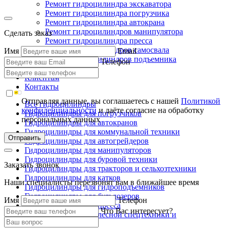
Ремонт гидроцилиндра экскаватора
Ремонт гидроцилиндра погрузчика
Ремонт гидроцилиндра автокрана
Ремонт гидроцилиндров манипулятора
Сделать заказ
Ремонт гидроцилиндра пресса
Ремонт гидроцилиндров самосвала
Имя
Email
Ремонт гидроцилиндров подъемника
Телефон
Производство
Клиентам
Контакты
Отправляя данные, вы соглашаетесь с нашей
Политикой
Все гидроцилиндры
конфиденциальности
и даёте согласие на обработку
Гидроцилиндры для погрузчиков
персональных данных
Гидроцилиндры для автокранов
Гидроцилиндры для коммунальной техники
Отправить
Гидроцилиндры для автогрейдеров
Гидроцилиндры для манипуляторов
Гидроцилиндры для буровой техники
Заказать звонок
Гидроцилиндры для тракторов и сельхозтехники
Гидроцилиндры для катков
Наши специалисты перезвонят вам в ближайшее время
Гидроцилиндры для гидроподъемников
Гидроцилиндры для бульдозеров
Имя
Телефон
Гидроцилиндры для пресса
Что Вас интересует?
Гидроцилиндры для лесной спецтехники и
металловозов