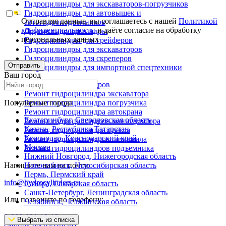
Гидроцилиндры для экскаваторов-погрузчиков
Гидроцилиндры для автовышек и
Отправляя данные, вы соглашаетесь с нашей
Политикой
автогидроподъемников
конфиденциальности
и даёте согласие на обработку
Другие гидроцилиндры
персональных данных
Гидроцилиндры для грейферов
Гидроцилиндры для экскаваторов
Гидроцилиндры для скреперов
Отправить
Гидроцилиндры для импортной спецтехники
Ваш город
Ремонт гидроцилиндров
Ремонт гидроцилиндра экскаватора
Популярные города
Ремонт гидроцилиндра погрузчика
Ремонт гидроцилиндра автокрана
Екатеринбург, Свердловская область
Ремонт гидроцилиндров манипулятора
Казань, Республика Татарстан
Ремонт гидроцилиндра пресса
Краснодар, Краснодарский край
Ремонт гидроцилиндров самосвала
Москва
Ремонт гидроцилиндров подъемника
Нижний Новгород, Нижегородская область
Напишите нам на почту:
Новосибирск, Новосибирская область
Пермь, Пермский край
info@hydrocylinders.ru
Самара, Самарская область
Санкт-Петербург, Ленинградская область
Или позвоните по телефону:
Челябинск, Челябинская область
8-800-101-19-19
Выбрать из списка
(звонок бесплатный)