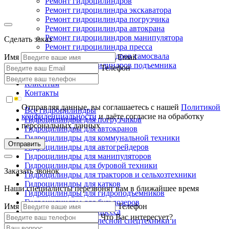
Ремонт гидроцилиндров
Ремонт гидроцилиндра экскаватора
Ремонт гидроцилиндра погрузчика
Ремонт гидроцилиндра автокрана
Ремонт гидроцилиндров манипулятора
Сделать заказ
Ремонт гидроцилиндра пресса
Ремонт гидроцилиндров самосвала
Имя
Email
Ремонт гидроцилиндров подъемника
Телефон
Производство
Клиентам
Контакты
Отправляя данные, вы соглашаетесь с нашей
Политикой
Все гидроцилиндры
конфиденциальности
и даёте согласие на обработку
Гидроцилиндры для погрузчиков
персональных данных
Гидроцилиндры для автокранов
Гидроцилиндры для коммунальной техники
Отправить
Гидроцилиндры для автогрейдеров
Гидроцилиндры для манипуляторов
Гидроцилиндры для буровой техники
Заказать звонок
Гидроцилиндры для тракторов и сельхозтехники
Гидроцилиндры для катков
Наши специалисты перезвонят вам в ближайшее время
Гидроцилиндры для гидроподъемников
Гидроцилиндры для бульдозеров
Имя
Телефон
Гидроцилиндры для пресса
Что Вас интересует?
Гидроцилиндры для лесной спецтехники и