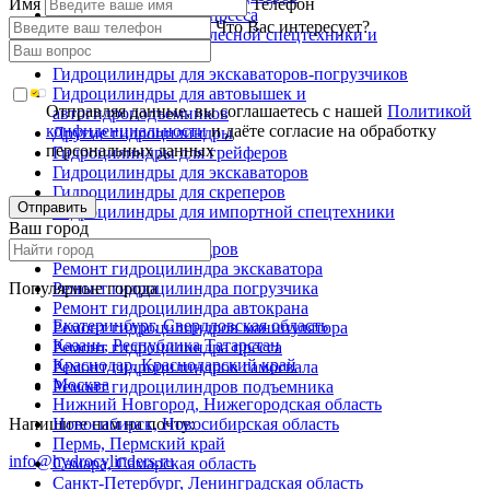
Имя
Телефон
Гидроцилиндры для пресса
Что Вас интересует?
Гидроцилиндры для лесной спецтехники и
металловозов
Гидроцилиндры для экскаваторов-погрузчиков
Гидроцилиндры для автовышек и
Отправляя данные, вы соглашаетесь с нашей
Политикой
автогидроподъемников
конфиденциальности
и даёте согласие на обработку
Другие гидроцилиндры
персональных данных
Гидроцилиндры для грейферов
Гидроцилиндры для экскаваторов
Гидроцилиндры для скреперов
Отправить
Гидроцилиндры для импортной спецтехники
Ваш город
Ремонт гидроцилиндров
Ремонт гидроцилиндра экскаватора
Популярные города
Ремонт гидроцилиндра погрузчика
Ремонт гидроцилиндра автокрана
Екатеринбург, Свердловская область
Ремонт гидроцилиндров манипулятора
Казань, Республика Татарстан
Ремонт гидроцилиндра пресса
Краснодар, Краснодарский край
Ремонт гидроцилиндров самосвала
Москва
Ремонт гидроцилиндров подъемника
Нижний Новгород, Нижегородская область
Напишите нам на почту:
Новосибирск, Новосибирская область
Пермь, Пермский край
info@hydrocylinders.ru
Самара, Самарская область
Санкт-Петербург, Ленинградская область