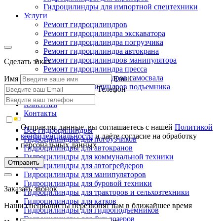
Гидроцилиндры для импортной спецтехники
Услуги
Ремонт гидроцилиндров
Ремонт гидроцилиндра экскаватора
Ремонт гидроцилиндра погрузчика
Ремонт гидроцилиндра автокрана
Ремонт гидроцилиндров манипулятора
Сделать заказ
Ремонт гидроцилиндра пресса
Ремонт гидроцилиндров самосвала
Имя
Email
Ремонт гидроцилиндров подъемника
Телефон
Производство
Клиентам
Контакты
Отправляя данные, вы соглашаетесь с нашей
Политикой
Все гидроцилиндры
конфиденциальности
и даёте согласие на обработку
Гидроцилиндры для погрузчиков
персональных данных
Гидроцилиндры для автокранов
Гидроцилиндры для коммунальной техники
Отправить
Гидроцилиндры для автогрейдеров
Гидроцилиндры для манипуляторов
Гидроцилиндры для буровой техники
Заказать звонок
Гидроцилиндры для тракторов и сельхозтехники
Гидроцилиндры для катков
Наши специалисты перезвонят вам в ближайшее время
Гидроцилиндры для гидроподъемников
Гидроцилиндры для бульдозеров