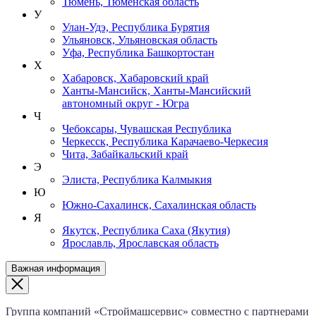
Тюмень, Тюменская область
У
Улан-Удэ, Республика Бурятия
Ульяновск, Ульяновская область
Уфа, Республика Башкортостан
Х
Хабаровск, Хабаровский край
Ханты-Мансийск, Ханты-Мансийский
автономный округ - Югра
Ч
Чебоксары, Чувашская Республика
Черкесск, Республика Карачаево-Черкесия
Чита, Забайкальский край
Э
Элиста, Республика Калмыкия
Ю
Южно-Сахалинск, Сахалинская область
Я
Якутск, Республика Саха (Якутия)
Ярославль, Ярославская область
Важная информация
Группа компаний «Строймашсервис» совместно с партнерами