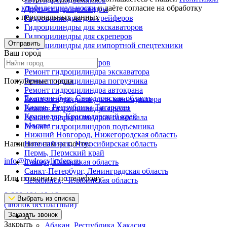
конфиденциальности
и даёте согласие на обработку
Другие гидроцилиндры
персональных данных
Гидроцилиндры для грейферов
Гидроцилиндры для экскаваторов
Гидроцилиндры для скреперов
Отправить
Гидроцилиндры для импортной спецтехники
Ваш город
Ремонт гидроцилиндров
Ремонт гидроцилиндра экскаватора
Популярные города
Ремонт гидроцилиндра погрузчика
Ремонт гидроцилиндра автокрана
Екатеринбург, Свердловская область
Ремонт гидроцилиндров манипулятора
Казань, Республика Татарстан
Ремонт гидроцилиндра пресса
Краснодар, Краснодарский край
Ремонт гидроцилиндров самосвала
Москва
Ремонт гидроцилиндров подъемника
Нижний Новгород, Нижегородская область
Напишите нам на почту:
Новосибирск, Новосибирская область
Пермь, Пермский край
info@hydrocylinders.ru
Самара, Самарская область
Санкт-Петербург, Ленинградская область
Или позвоните по телефону:
Челябинск, Челябинская область
8-800-101-19-19
Выбрать из списка
(звонок бесплатный)
Заказать звонок
А
Закрыть
Абакан, Республика Хакасия