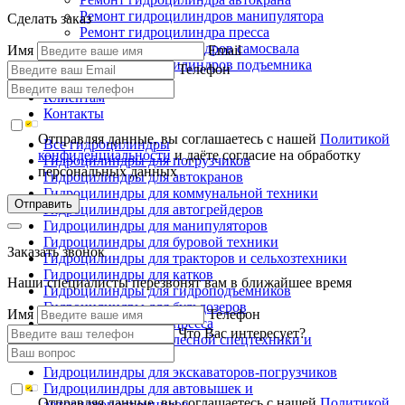
Ремонт гидроцилиндров манипулятора
Сделать заказ
Ремонт гидроцилиндра пресса
Ремонт гидроцилиндров самосвала
Имя
Email
Ремонт гидроцилиндров подъемника
Телефон
Производство
Клиентам
Контакты
Отправляя данные, вы соглашаетесь с нашей
Политикой
Все гидроцилиндры
конфиденциальности
и даёте согласие на обработку
Гидроцилиндры для погрузчиков
персональных данных
Гидроцилиндры для автокранов
Гидроцилиндры для коммунальной техники
Отправить
Гидроцилиндры для автогрейдеров
Гидроцилиндры для манипуляторов
Гидроцилиндры для буровой техники
Заказать звонок
Гидроцилиндры для тракторов и сельхозтехники
Гидроцилиндры для катков
Наши специалисты перезвонят вам в ближайшее время
Гидроцилиндры для гидроподъемников
Гидроцилиндры для бульдозеров
Имя
Телефон
Гидроцилиндры для пресса
Что Вас интересует?
Гидроцилиндры для лесной спецтехники и
металловозов
Гидроцилиндры для экскаваторов-погрузчиков
Гидроцилиндры для автовышек и
Отправляя данные, вы соглашаетесь с нашей
Политикой
автогидроподъемников